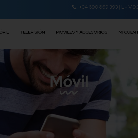
+34 690 869 393 | L - V 9:
ÓVIL
TELEVISIÓN
MÓVILES Y ACCESORIOS
MI CUEN
Móvil