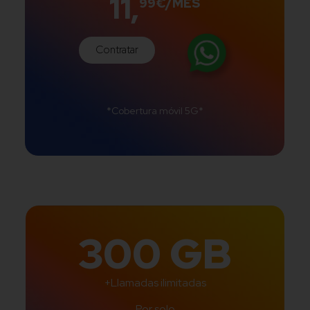
11,
99€/MES
Contratar
*Cobertura móvil 5G*
300 GB
+Llamadas ilimitadas
Por solo