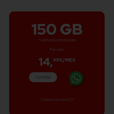
150 GB
+Llamadas ilimitadas
Por solo
14,
99€/MES
Contratar
*Cobertura móvil 5G*