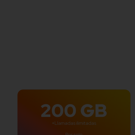
200 GB
+Llamadas ilimitadas
Por solo