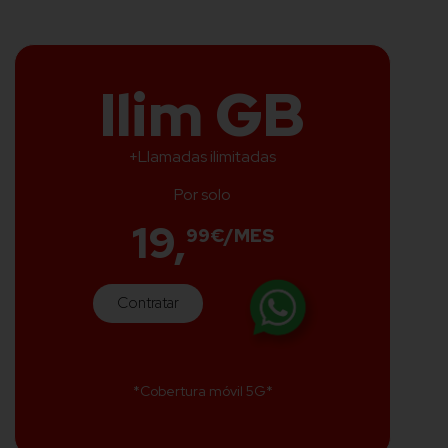
Ilim GB
+Llamadas ilimitadas
Por solo
19,
99€/MES
Contratar
*Cobertura móvil 5G*