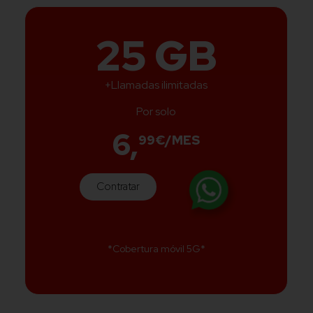
25 GB
+Llamadas ilimitadas
Por solo
6,
99€/MES
Contratar
*Cobertura móvil 5G*