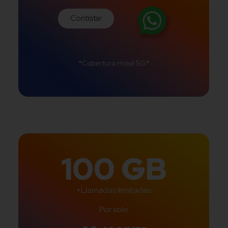
Contratar
*Cobertura móvil 5G*
100 GB
+Llamadas ilimitadas
Por solo