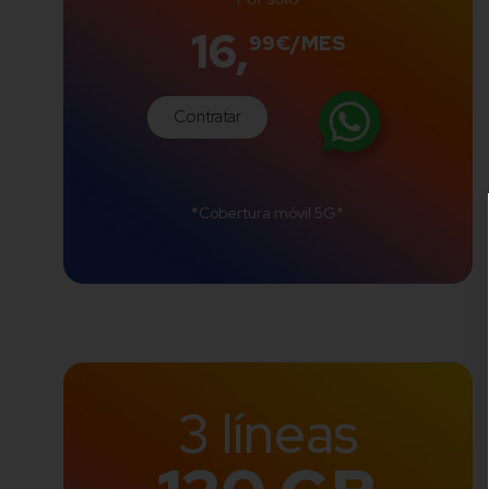
16,
99€/MES
Contratar
*Cobertura móvil 5G*
3 líneas