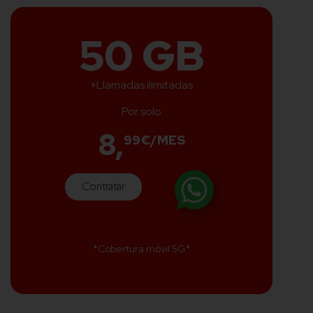
50 GB
+Llamadas ilimitadas
Por solo
8,
99€/MES
Contratar
*Cobertura móvil 5G*