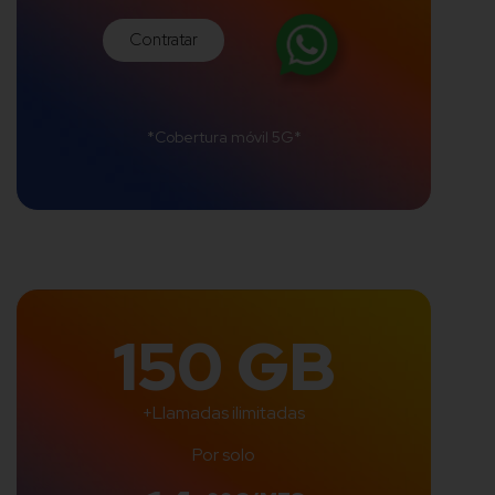
Contratar
*Cobertura móvil 5G*
150 GB
+Llamadas ilimitadas
Por solo