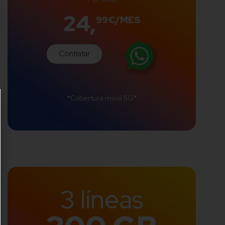
24,
99€/MES
Contratar
*Cobertura móvil 5G*
3 líneas