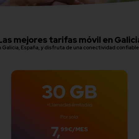
Las mejores tarifas móvil en Galici
n Galicia, España, y disfruta de una conectividad confiabl
30 GB
+Llamadas ilimitadas
Por solo
7,
99€/MES