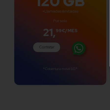
120 GB
+Llamadas ilimitadas
Por solo
21,
99€/MES
Contratar
*Cobertura móvil 5G*