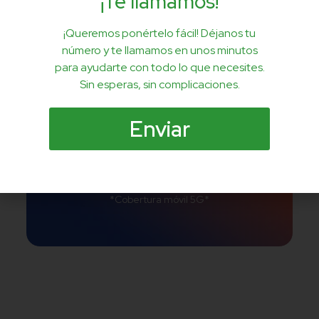
160 GB
¡Te llamamos!
+Llamadas ilimitadas
¡Queremos ponértelo fácil! Déjanos tu
número y te llamamos en unos minutos
Por solo
para ayudarte con todo lo que necesites.
26,
Sin esperas, sin complicaciones.
99€/MES
Enviar
Contratar
*Cobertura móvil 5G*