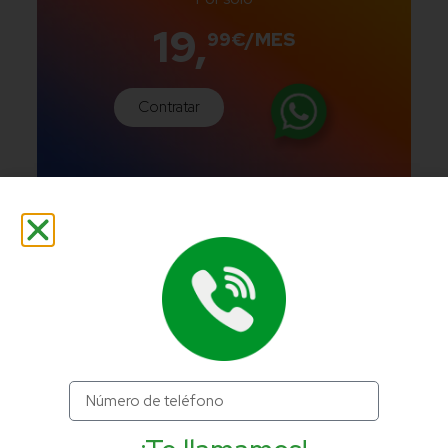
19,
99€/MES
Contratar
*Cobertura móvil 5G*
3 líneas