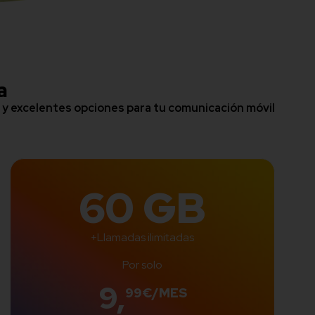
a
e y excelentes opciones para tu comunicación móvil
60 GB
+Llamadas ilimitadas
Por solo
9,
99€/MES