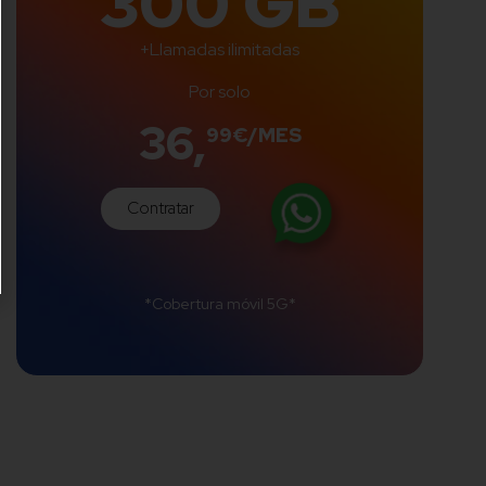
300 GB
+Llamadas ilimitadas
Por solo
36,
99€/MES
Contratar
*Cobertura móvil 5G*