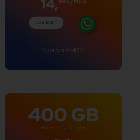
14,
99€/MES
Contratar
*Cobertura móvil 5G*
400 GB
+Llamadas ilimitadas
Por solo