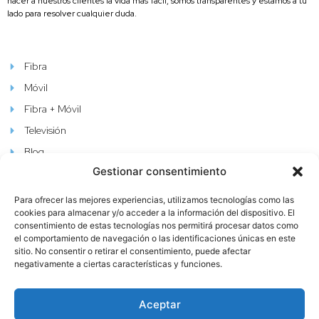
hacer a nuestros clientes la vida más fácil, somos transparentes y estamos a tu
lado para resolver cualquier duda.
Fibra
Móvil
Fibra + Móvil
Televisión
Blog
Gestionar consentimiento
Aviso Legal
Política De Cookies
Para ofrecer las mejores experiencias, utilizamos tecnologías como las
cookies para almacenar y/o acceder a la información del dispositivo. El
Política De Privacidad
consentimiento de estas tecnologías nos permitirá procesar datos como
el comportamiento de navegación o las identificaciones únicas en este
sitio. No consentir o retirar el consentimiento, puede afectar
negativamente a ciertas características y funciones.
Aceptar