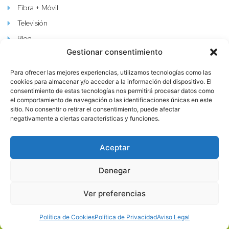
Fibra + Móvil
Televisión
Blog
Gestionar consentimiento
Aviso Legal
Política De Cookies
Para ofrecer las mejores experiencias, utilizamos tecnologías como las
cookies para almacenar y/o acceder a la información del dispositivo. El
Política De Privacidad
consentimiento de estas tecnologías nos permitirá procesar datos como
el comportamiento de navegación o las identificaciones únicas en este
sitio. No consentir o retirar el consentimiento, puede afectar
negativamente a ciertas características y funciones.
Aceptar
Denegar
Copyright @ Yutmóvil 2024
Ver preferencias
Política de Cookies
Política de Privacidad
Aviso Legal
Desarrollado por Erregé Creativo