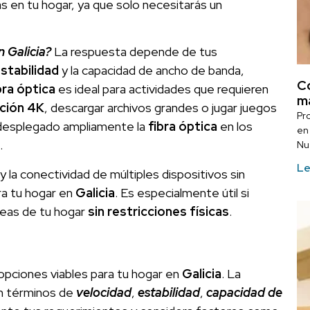
as en tu hogar, ya que solo necesitarás un
n Galicia?
La respuesta depende de tus
stabilidad
y la capacidad de ancho de banda,
Có
bra óptica
es ideal para actividades que requieren
m
ción 4K
, descargar archivos grandes o jugar juegos
Pr
desplegado ampliamente la
fibra óptica
en los
en 
.
Nu
Le
y la conectividad de múltiples dispositivos sin
ra tu hogar en
Galicia
. Es especialmente útil si
reas de tu hogar
sin restricciones físicas
.
opciones viables para tu hogar en
Galicia
. La
n términos de
velocidad
,
estabilidad
,
capacidad de