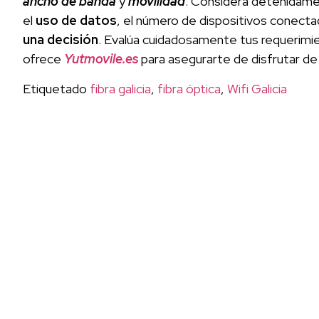
ancho de banda
y
movilidad
. Considera detenidame
el
uso de datos
, el número de dispositivos conect
una decisión
. Evalúa cuidadosamente tus requerimie
ofrece
Yutmovile.es
para asegurarte de disfrutar de
Etiquetado
fibra galicia
,
fibra óptica
,
Wifi Galicia