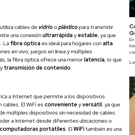
Có
utiliza cables de
vidrio
o
plástico
para transmitir
Ga
rmite una conexión
ultrarrápida
y
estable
, ya que
En
. La
fibra óptica
es ideal para hogares con
alta
Int
nes en vivo, juegos en línea y múltiples
co
, la fibra óptica ofrece una menor
latencia
, lo que
Le
y
transmisión de contenido
.
rica a Internet que permite a los dispositivos
n cables. El WiFi es
conveniente
y
versátil
, ya que
de múltiples dispositivos sin necesidad de cables.
eder a Internet desde diferentes ubicaciones o
computadoras portátiles
. El
WiFi
también es una