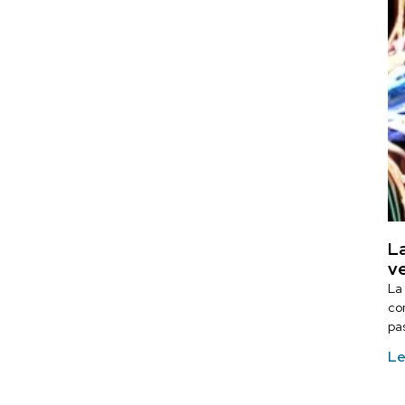
La
ve
La
co
pa
Le