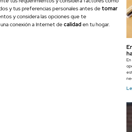
nte tus requerimientos y considera factores como
ados y tus preferencias personales antes de
tomar
ntos y considera las opciones que te
 una conexión a Internet de
calidad
en tu hogar.
Em
ha
En
op
es
ne
Le