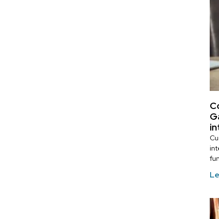
Co
Ga
i
Cua
in
fu
Le