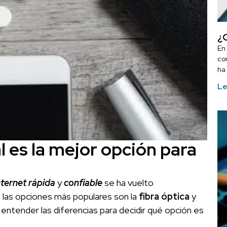
¿
En
con
ha
Le
ál es la mejor opción para
nternet rápida
y
confiable
se ha vuelto
e las opciones más populares son la
fibra óptica
y
entender las diferencias para decidir qué opción es