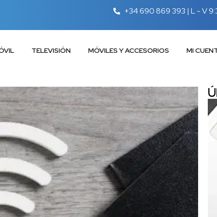
+34 690 869 393 | L - V 9:
ÓVIL
TELEVISIÓN
MÓVILES Y ACCESORIOS
MI CUEN
Ú